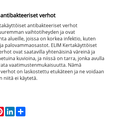
 antibakteeriset verhot
takäyttöiset antibakteeriset verhot
suuremman vaihtotiheyden ja ovat
ta alueille, joissa on korkea infektio, kuten
ja palovammaosastot. ELIM Kertakäyttöiset
erhot ovat saatavilla yhtenäisinä väreinä ja
etuina kuvioina, ja niissä on tarra, jonka avulla
urata vaatimustenmukaisuutta. Nämä
 verhot on laskostettu etukäteen ja ne voidaan
un niitä ei käytetä.
atsApp
Pinterest
LinkedIn
Share