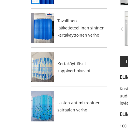
Tavallinen
lääketieteellinen sininen
kertakäyttöinen verho
T
Kertakäyttöiset
koppiverhokuviot
ELI
Kust
uude
Lasten antimikrobinen
levi
sairaalan verho
ELI
100