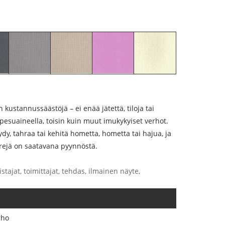
ustannussäästöjä – ei enää jätettä, tiloja tai
pesuaineella, toisin kuin muut imukykyiset verhot.
dy, tahraa tai kehitä hometta, hometta tai hajua, ja
ärejä on saatavana pyynnöstä.
stajat, toimittajat, tehdas, ilmainen näyte,
rho