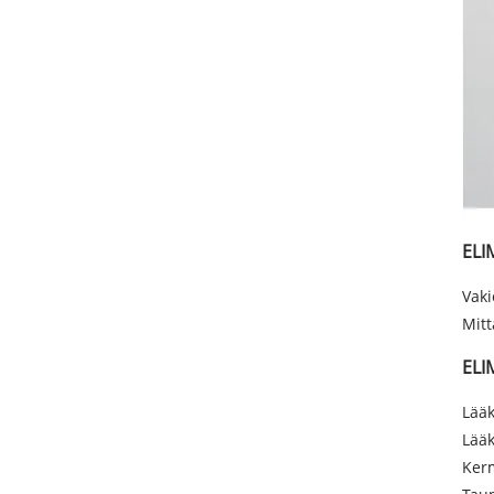
ELI
Vaki
Mitt
ELI
Lääk
Lääk
Ker