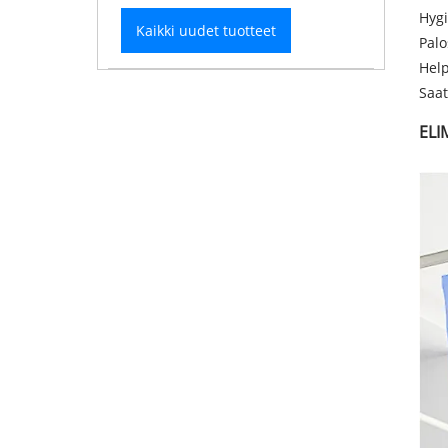
Hygi
Kaikki uudet tuotteet
Palo
Help
Saat
ELI