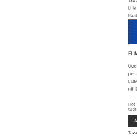
Tau
Liila
Räät
ELI
Uude
pesu
ELIM
niil
Hot 
tuot
A
Tava