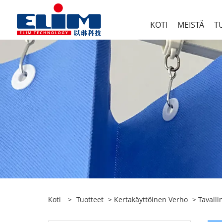
KOTI
MEISTÄ
T
Koti
>
Tuotteet
>
Kertakäyttöinen Verho
>
Tavall