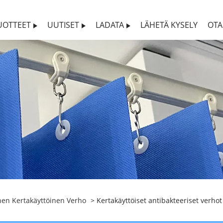
UOTTEET
UUTISET
LADATA
LÄHETÄ KYSELY
OTA
inen Kertakäyttöinen Verho
> Kertakäyttöiset antibakteeriset verhot