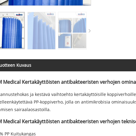
uotteen Kuvaus
M Medical Kertakäyttöisten antibakteeristen verhojen omina
annustehokas ja kestävä vaihtoehto kertakäyttöisille koppiverhoill
lleenkäytettävä PP-koppiverho, jolla on antimikrobisia ominaisuuksi
ämisen sairaalaosastoilla.
M Medical Kertakäyttöisten antibakteeristen verhojen teknise
 % PP Kuitukangas