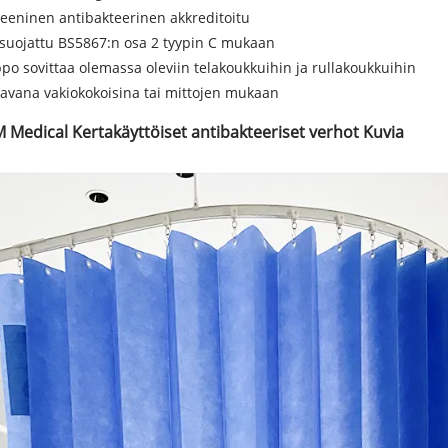
eeninen antibakteerinen akkreditoitu
suojattu BS5867:n osa 2 tyypin C mukaan
po sovittaa olemassa oleviin telakoukkuihin ja rullakoukkuihin
avana vakiokokoisina tai mittojen mukaan
M Medical Kertakäyttöiset antibakteeriset verhot Kuvia