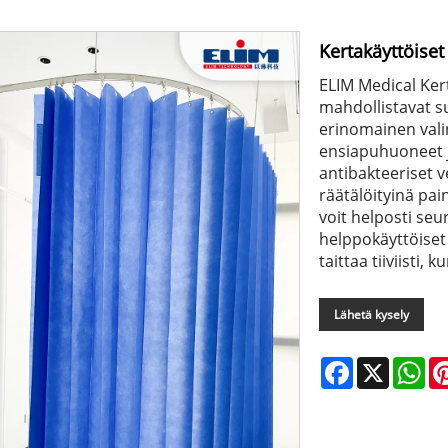
Kertakäyttöiset
ELIM Medical Ker
mahdollistavat 
erinomainen valin
ensiapuhuoneet 
antibakteeriset v
räätälöityinä pain
voit helposti se
helppokäyttöiset
taittaa tiiviisti, k
Lähetä kysely
Facebook
X
Wh