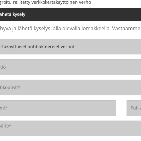
groitu rei'itetty verkkokertakäyttöinen verho
ähetä kysely
 hyvä ja lähetä kyselysi alla olevalla lomakkeella. Vastaamme