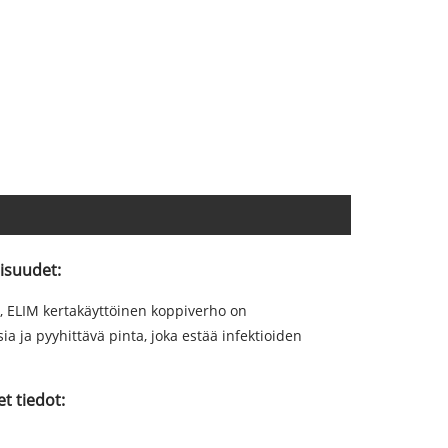
isuudet:
e, ELIM kertakäyttöinen koppiverho on
a ja pyyhittävä pinta, joka estää infektioiden
t tiedot: