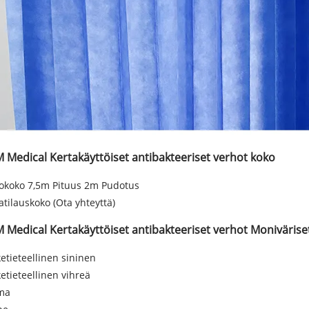
M Medical Kertakäyttöiset antibakteeriset verhot koko
okoko 7,5m Pituus 2m Pudotus
atilauskoko (Ota yhteyttä)
M Medical Kertakäyttöiset antibakteeriset verhot Monivärise
etieteellinen sininen
etieteellinen vihreä
ma