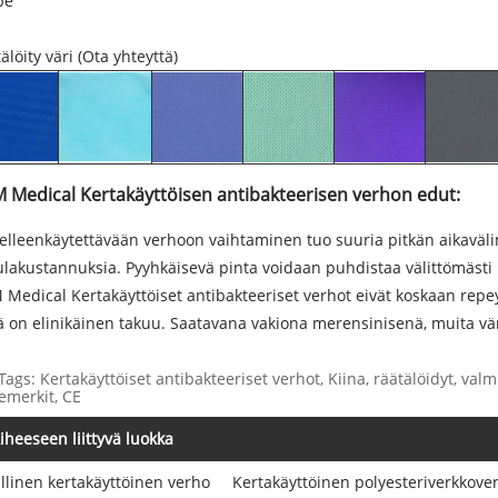
pe
älöity väri (Ota yhteyttä)
M Medical Kertakäyttöisen antibakteerisen verhon edut:
lleenkäytettävään verhoon vaihtaminen tuo suuria pitkän aikavälin k
lakustannuksia. Pyyhkäisevä pinta voidaan puhdistaa välittömästi 
 Medical Kertakäyttöiset antibakteeriset verhot eivät koskaan repey
lä on elinikäinen takuu. Saatavana vakiona merensinisenä, muita v
Tags: Kertakäyttöiset antibakteeriset verhot, Kiina, räätälöidyt, valmi
emerkit, CE
iheeseen liittyvä luokka
llinen kertakäyttöinen verho
Kertakäyttöinen polyesteriverkkove